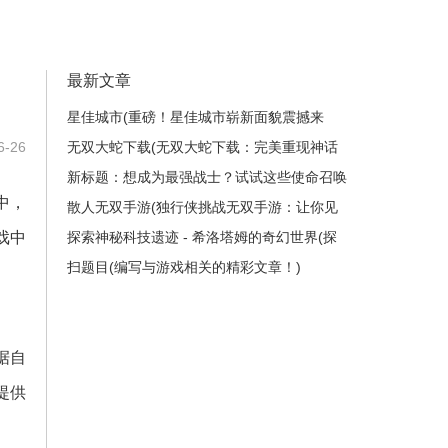
最新文章
星佳城市(重磅！星佳城市崭新面貌震撼来
-26
袭！)
无双大蛇下载(无双大蛇下载：完美重现神话
传说)
新标题：想成为最强战士？试试这些使命召唤
中，
2秘籍！(想成为最强战士？这些使命召唤2秘
散人无双手游(独行侠挑战无双手游：让你见
戏中
籍绝对让你雄霸战场！)
识极致战斗体验！)
探索神秘科技遗迹 - 希洛塔姆的奇幻世界(探
索希洛塔姆的神秘科技遗迹：一场奇幻之旅)
扫题目(编写与游戏相关的精彩文章！)
据自
提供