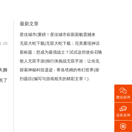
最新文章
星佳城市(重磅！星佳城市崭新面貌震撼来
-26
袭！)
无双大蛇下载(无双大蛇下载：完美重现神话
传说)
新标题：想成为最强战士？试试这些使命召唤
2秘籍！(想成为最强战士？这些使命召唤2秘
散人无双手游(独行侠挑战无双手游：让你见
大舞
籍绝对让你雄霸战场！)
识极致战斗体验！)
探索神秘科技遗迹 - 希洛塔姆的奇幻世界(探
索希洛塔姆的神秘科技遗迹：一场奇幻之旅)
扫题目(编写与游戏相关的精彩文章！)
供了

微信咨询

业务咨询
