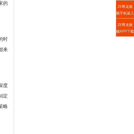
家的
Z6尊龙旗
舰手机版入
口
Z6尊龙旗
舰APP下载
的时
都来
深度
制定
策略