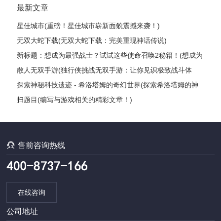
最新文章
星佳城市(重磅！星佳城市崭新面貌震撼来袭！)
无双大蛇下载(无双大蛇下载：完美重现神话传说)
新标题：想成为最强战士？试试这些使命召唤2秘籍！(想成为
最强战士？这些使命召唤2秘籍绝对让你雄霸战场！)
散人无双手游(独行侠挑战无双手游：让你见识极致战斗体
验！)
探索神秘科技遗迹 - 希洛塔姆的奇幻世界(探索希洛塔姆的神
秘科技遗迹：一场奇幻之旅)
扫题目(编写与游戏相关的精彩文章！)

售前咨询热线
在线咨询
公司地址