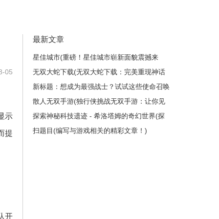
最新文章
星佳城市(重磅！星佳城市崭新面貌震撼来
-05
袭！)
无双大蛇下载(无双大蛇下载：完美重现神话
传说)
新标题：想成为最强战士？试试这些使命召唤
2秘籍！(想成为最强战士？这些使命召唤2秘
散人无双手游(独行侠挑战无双手游：让你见
显示
籍绝对让你雄霸战场！)
识极致战斗体验！)
探索神秘科技遗迹 - 希洛塔姆的奇幻世界(探
索希洛塔姆的神秘科技遗迹：一场奇幻之旅)
扫题目(编写与游戏相关的精彩文章！)
而提
队开