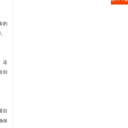
条的
等。
。这
冷却
据自
确保