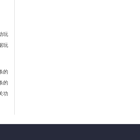
助玩
据玩
条的
条的
关功